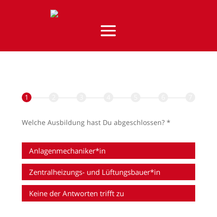
1
2
3
4
5
6
7
Welche Ausbildung hast Du abgeschlossen?
*
Anlagenmechaniker*in
Zentralheizungs- und Lüftungsbauer*in
Keine der Antworten trifft zu